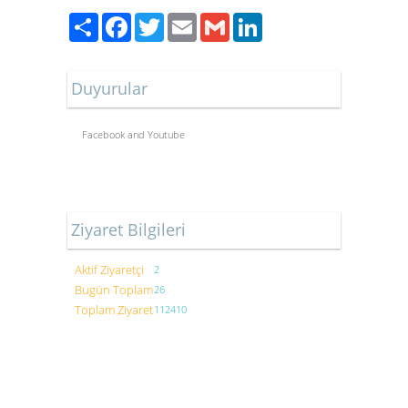
Paylaş
Facebook
Twitter
Email
Gmail
LinkedIn
Duyurular
Facebook and Youtube
Ziyaret Bilgileri
Aktif Ziyaretçi
2
Bugün Toplam
26
Toplam Ziyaret
112410